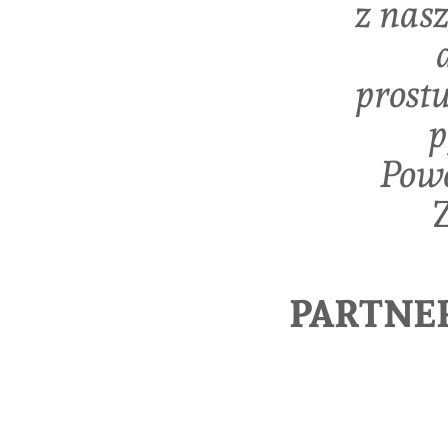
z nas
prost
p
Powo
PARTNE