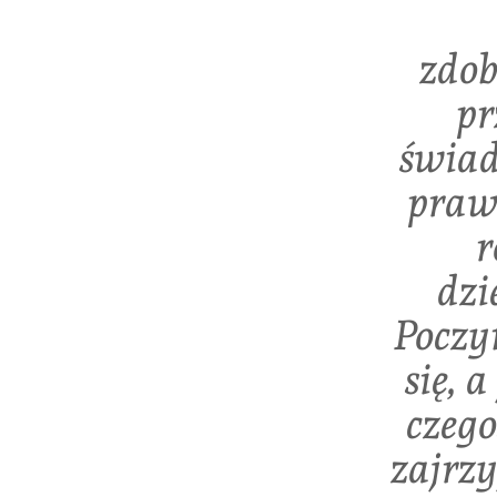
zdo
pr
świad
praw
r
dzi
Poczy
się, a
czego
zajrzy