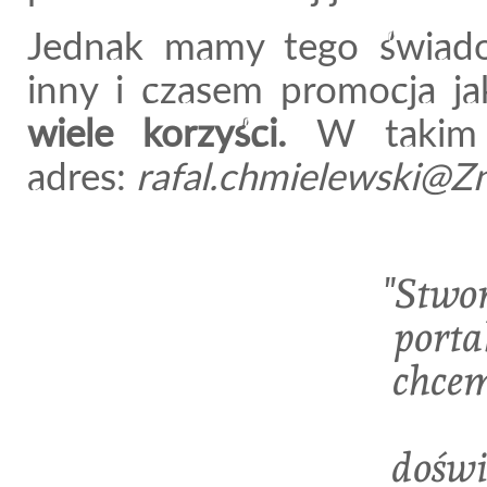
Jednak mamy tego świado
inny i czasem promocja ja
wiele korzyści.
W takim 
adres:
rafal.chmielewski@
"Stwo
porta
chcem
doświ